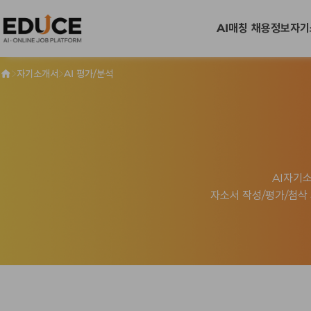
AI매칭 채용정보
자기
>
>
자기소개서
AI 평가/분석
AI자기
자소서 작성/평가/첨삭