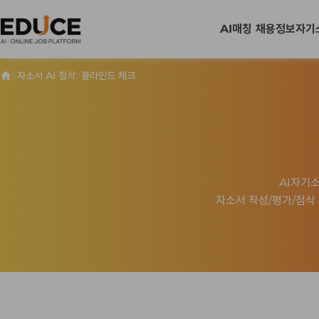
AI매칭 채용정보
자기
>
>
자소서 AI 첨삭
블라인드 체크
블라인드 채용 시 
혹은 지원기업 오
AI자기
자소서 작성/평가/첨삭